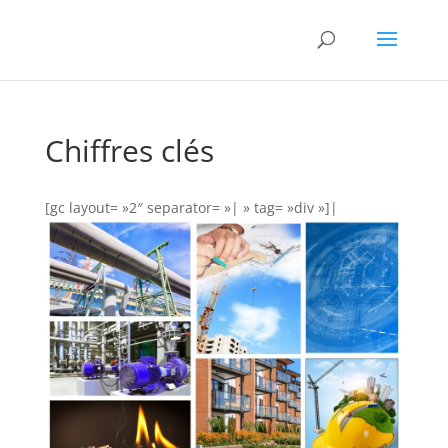
Chiffres clés
[gc layout= »2″ separator= »| » tag= »div »]
|