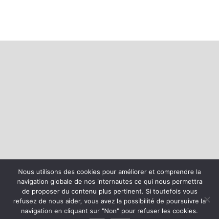
Nous utilisons des cookies pour améliorer et comprendre la
Accueil
Présentation
Expertise
Missions
navigation globale de nos internautes ce qui nous permettra
Projets
Actualités
Contact
de proposer du contenu plus pertinent. Si toutefois vous
refusez de nous aider, vous avez la possibilité de poursuivre la
navigation en cliquant sur "Non" pour refuser les cookies.
©cler ingénierie 2023 | Tous droits réservés | -