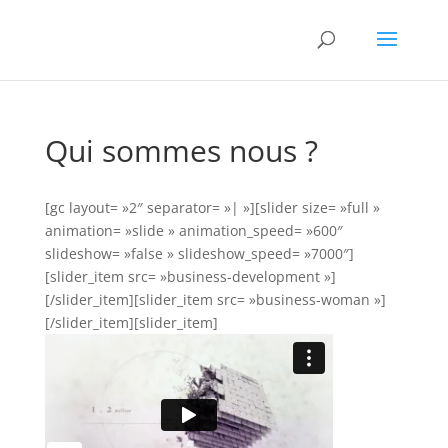
Qui sommes nous ?
[gc layout= »2″ separator= »| »][slider size= »full »
animation= »slide » animation_speed= »600″
slideshow= »false » slideshow_speed= »7000″]
[slider_item src= »business-development »]
[/slider_item][slider_item src= »business-woman »]
[/slider_item][slider_item]