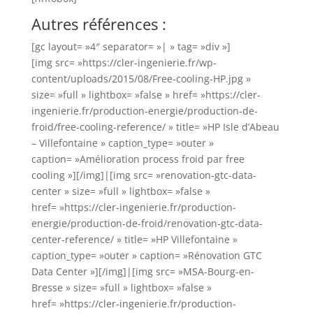
Autres références :
[gc layout= »4″ separator= »| » tag= »div »]
[img src= »https://cler-ingenierie.fr/wp-
content/uploads/2015/08/Free-cooling-HP.jpg »
size= »full » lightbox= »false » href= »https://cler-
ingenierie.fr/production-energie/production-de-
froid/free-cooling-reference/ » title= »HP Isle d’Abeau
– Villefontaine » caption_type= »outer »
caption= »Amélioration process froid par free
cooling »][/img]|[img src= »renovation-gtc-data-
center » size= »full » lightbox= »false »
href= »https://cler-ingenierie.fr/production-
energie/production-de-froid/renovation-gtc-data-
center-reference/ » title= »HP Villefontaine »
caption_type= »outer » caption= »Rénovation GTC
Data Center »][/img]|[img src= »MSA-Bourg-en-
Bresse » size= »full » lightbox= »false »
href= »https://cler-ingenierie.fr/production-