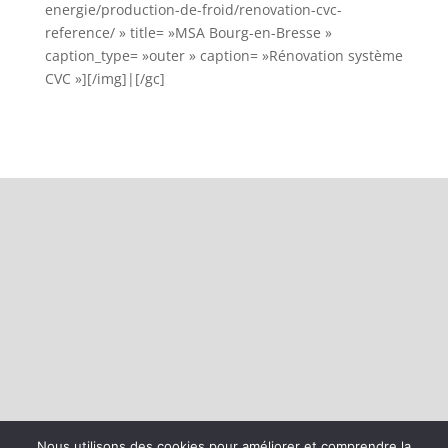
energie/production-de-froid/renovation-cvc-
reference/ » title= »MSA Bourg-en-Bresse »
caption_type= »outer » caption= »Rénovation système
CVC »][/img]|[/gc]
Nous utilisons des cookies pour améliorer et comprendre la