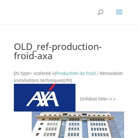
OLD_ref-production-
froid-axa
[hl type= »colored »]
Production de froid
/ Rénovation
installations techniques[/hl]
[infobox title= » »