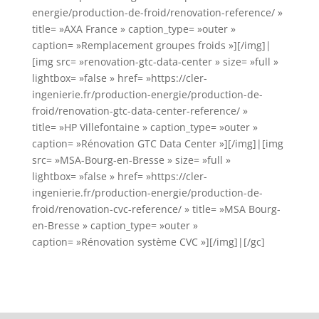
energie/production-de-froid/renovation-reference/ »
title= »AXA France » caption_type= »outer »
caption= »Remplacement groupes froids »][/img]|
[img src= »renovation-gtc-data-center » size= »full »
lightbox= »false » href= »https://cler-
ingenierie.fr/production-energie/production-de-
froid/renovation-gtc-data-center-reference/ »
title= »HP Villefontaine » caption_type= »outer »
caption= »Rénovation GTC Data Center »][/img]|[img
src= »MSA-Bourg-en-Bresse » size= »full »
lightbox= »false » href= »https://cler-
ingenierie.fr/production-energie/production-de-
froid/renovation-cvc-reference/ » title= »MSA Bourg-
en-Bresse » caption_type= »outer »
caption= »Rénovation système CVC »][/img]|[/gc]