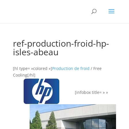
ref-production-froid-hp-
isles-abeau
[hl type= »colored »]
Production de froid
/ Free
Cooling[/hl]
[infobox title= » »